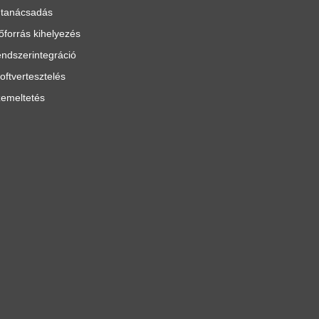
 tanácsadás
őforrás kihelyezés
ndszerintegráció
oftvertesztelés
emeltetés