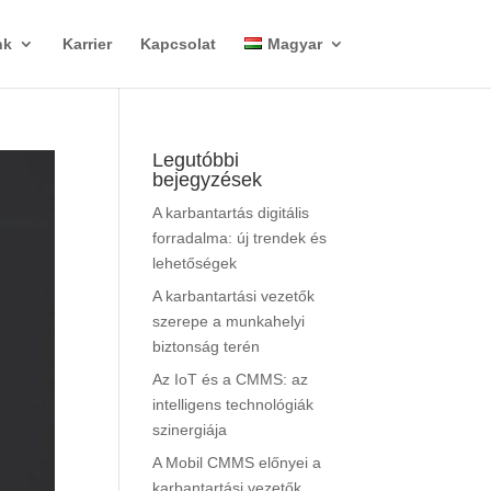
nk
Karrier
Kapcsolat
Magyar
Legutóbbi
bejegyzések
A karbantartás digitális
forradalma: új trendek és
lehetőségek
A karbantartási vezetők
szerepe a munkahelyi
biztonság terén
Az IoT és a CMMS: az
intelligens technológiák
szinergiája
A Mobil CMMS előnyei a
karbantartási vezetők