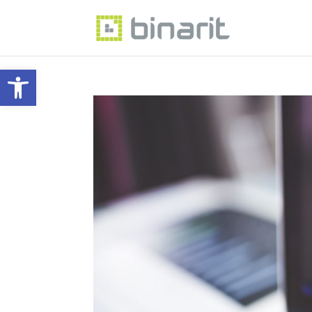
Eszköztár megnyitása