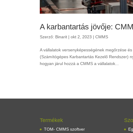
A karbantartás jövője: CM
Szerző:
Binarit
|
okt 2, 2023
|
CMMS
A vállalatok versenyképességének megőrzése és
(Számítógépes Karbantartás Kezelő Rendszer) nyú
hogyan járul hozzá a CMMS a vállalatok...
Termékek
Szo
TOM- CMMS szoftver
Eg