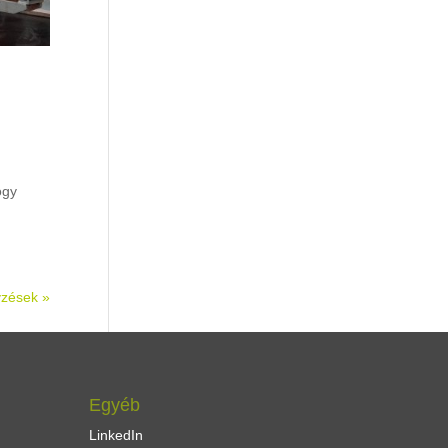
ogy
yzések »
Egyéb
LinkedIn