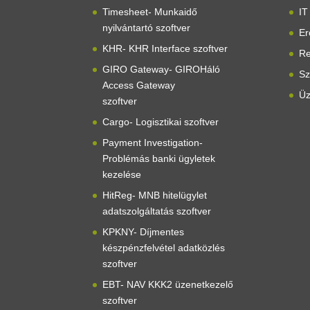
Timesheet- Munkaidő
IT
nyilvántartó szoftver
Er
KHR- KHR Interface szoftver
Re
GIRO Gateway- GIROHáló
Sz
Access Gateway
Üz
szoftver
Cargo- Logisztikai szoftver
Payment Investigation-
Problémás banki ügyletek
kezelése
HitReg- MNB hitelügylet
adatszolgáltatás szoftver
KPKNY- Díjmentes
készpénzfelvétel adatközlés
szoftver
EBT- NAV KKK2 üzenetkezelő
szoftver