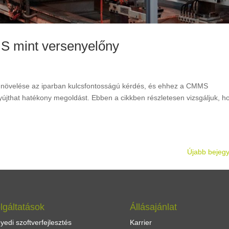
MS mint versenyelőny
 növelése az iparban kulcsfontosságú kérdés, és ehhez a CMMS
jthat hatékony megoldást. Ebben a cikkben részletesen vizsgáljuk, h
Újabb bejeg
lgáltatások
Állásajánlat
yedi szoftverfejlesztés
Karrier