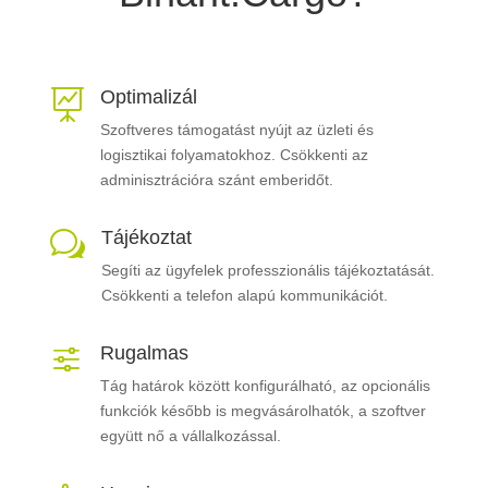
Optimalizál

Szoftveres támogatást nyújt az üzleti és
logisztikai folyamatokhoz. Csökkenti az
adminisztrációra szánt emberidőt.
Tájékoztat
w
Segíti az ügyfelek professzionális tájékoztatását.
C
sökkenti a telefon alapú kommunikációt.
Rugalmas
f
Tág határok között konfigurálható, az opcionális
funkciók később is megvásárolhatók, a szoftver
együtt nő a vállalkozással.