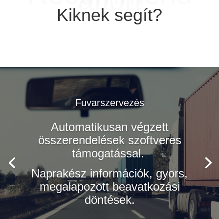
Kiknek segít?
Fuvarszervezés
Automatikusan végzett
összerendelések szoftveres
támogatással.
Tervezhető folyamatok,
Naprakész információk, gyors,
erőforrások, beszállítói
megalapozott beavatkozási
határidők, kevesebb váratlan
döntések.
költség.