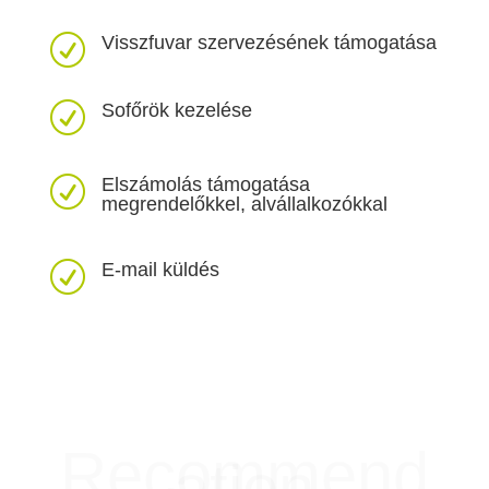
Visszfuvar szervezésének támogatása
R
Sofőrök kezelése
R
Elszámolás támogatása
R
megrendelőkkel, alvállalkozókkal
E-mail küldés
R
Recommend
ation