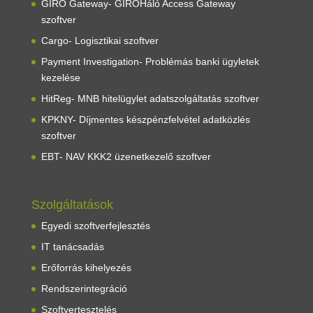
GIRO Gateway- GIROHáló Access Gateway
szoftver
Cargo- Logisztikai szoftver
Payment Investigation-
Problémás banki ügyletek
kezelése
HitReg- MNB hitelügylet adatszolgáltatás szoftver
KPKNY- Díjmentes készpénzfelvétel adatközlés
szoftver
EBT- NAV KKK2 üzenetkezelő szoftver
Szolgáltatások
Egyedi szoftverfejlesztés
IT tanácsadás
Erőforrás kihelyezés
Rendszerintegráció
Szoftvertesztelés