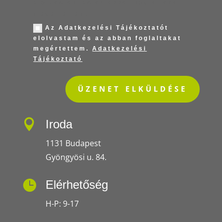
elolvastam és az abban foglaltakat
megértettem.
Az Adatkezelési Tájékoztatót
elolvastam és az abban foglaltakat
megértettem.
Adatkezelési
Tájékoztató
ÜZENET ELKÜLDÉSE

Iroda
1131 Budapest
Gyöngyösi u. 84.

Elérhetőség
H-P: 9-17