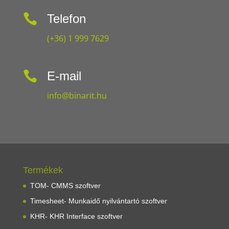

Telefon
(+36) 1 999 7629

E-mail
info@binarit.hu
Termékek
TOM- CMMS szoftver
Timesheet- Munkaidő nyilvántartó szoftver
KHR- KHR Interface szoftver