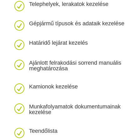
Telephelyek, lerakatok kezelése
R
Gépjármű típusok és adataik kezelése
R
Határidő lejárat kezelés
R
Ajánlott felrakodási sorrend manuális
R
meghatározása
Kamionok kezelése
R
Munkafolyamatok dokumentumainak
R
kezelése
Teendőlista
R