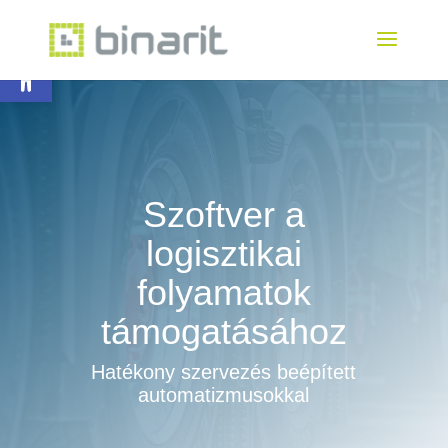
Eszköztár megnyitása
Szoftver a
logisztikai
folyamatok
támogatásához
Hatékony szervezés beépített
automatizmusokkal