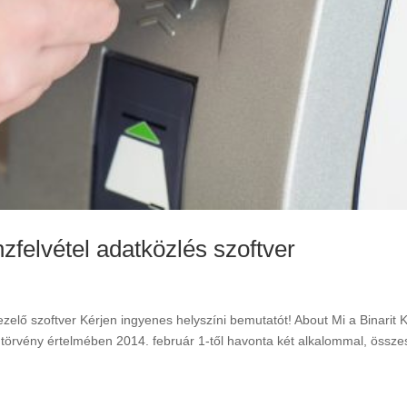
elvétel adatközlés szoftver
zelő szoftver Kérjen ingyenes helyszíni bemutatót! About Mi a Binarit
 törvény értelmében 2014. február 1-től havonta két alkalommal, össz