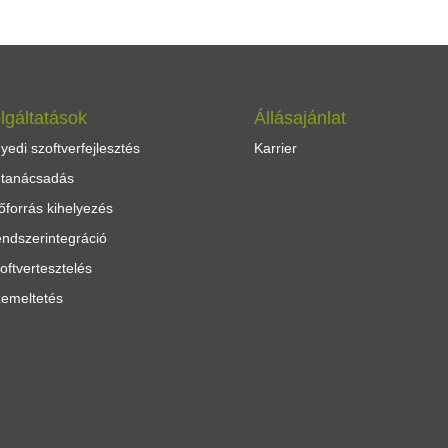
lgáltatások
Állásajánlat
yedi szoftverfejlesztés
Karrier
 tanácsadás
őforrás kihelyezés
ndszerintegráció
oftvertesztelés
emeltetés