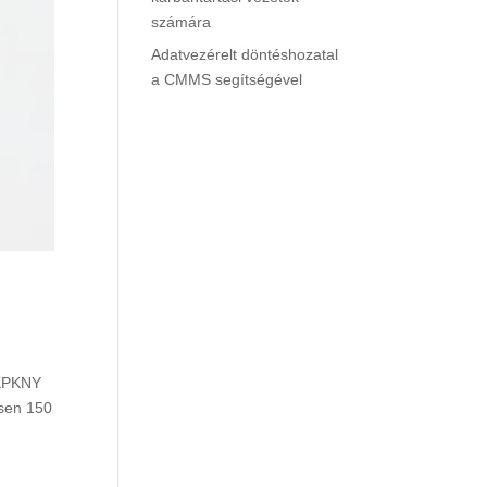
számára
Adatvezérelt döntéshozatal
a CMMS segítségével
 KPKNY
esen 150