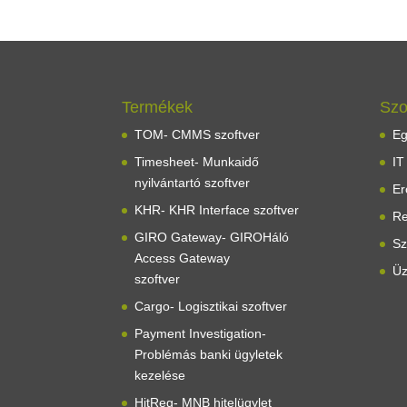
Termékek
Szo
TOM- CMMS szoftver
Eg
Timesheet- Munkaidő
IT
nyilvántartó szoftver
Er
KHR- KHR Interface szoftver
Re
GIRO Gateway- GIROHáló
Sz
Access Gateway
Üz
szoftver
Cargo- Logisztikai szoftver
Payment Investigation-
Problémás banki ügyletek
kezelése
HitReg- MNB hitelügylet