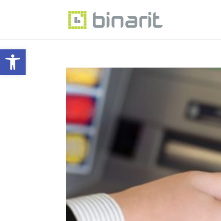
Eszköztár megnyitása