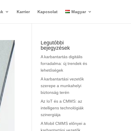
nk
Karrier
Kapcsolat
Magyar
Legutóbbi
bejegyzések
A karbantartás digitális
forradalma: új trendek és
lehetőségek
A karbantartási vezetők
szerepe a munkahelyi
biztonság terén
Az IoT és a CMMS: az
intelligens technológiák
szinergiája
A Mobil CMMS előnyei a
karbantartási vezetők