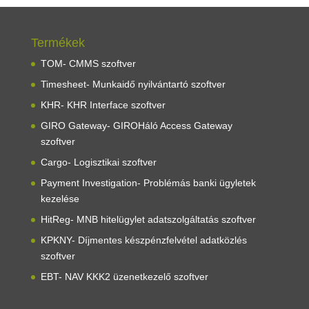
Termékek
TOM- CMMS szoftver
Timesheet- Munkaidő nyilvántartó szoftver
KHR- KHR Interface szoftver
GIRO Gateway- GIROHáló Access Gateway
szoftver
Cargo- Logisztikai szoftver
Payment Investigation-
Problémás banki ügyletek
kezelése
HitReg- MNB hitelügylet adatszolgáltatás szoftver
KPKNY- Díjmentes készpénzfelvétel adatközlés
szoftver
EBT- NAV KKK2 üzenetkezelő szoftver