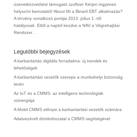
üzenetközvetítést támogató szoftver Kérjen ingyenes
helyszíni bemutatót! About Mi a Binarit.EBT alkalmazás?
A törvény vonatkozó pontjai 2013. július 1.-től
hatályosak. Ettől a naptól kezdve a NAV a Végrehajtási
Rendszer...
Legutóbbi bejegyzések
A karbantartás digitális forradalma: új trendek és
lehetőségek
A karbantartási vezetők szerepe a munkahelyi biztonság
terén
Az IoT és a CMMS: az intelligens technológiák
szinergiája
A Mobil CMMS előnyei a karbantartási vezetők számára
Adatvezérelt döntéshozatal a CMMS segítségével